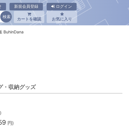
せ
新規会員登録
ログイン
カートを確認
お気に入り
BuhinDana
ッグ・収納グッズ
)
59
円)