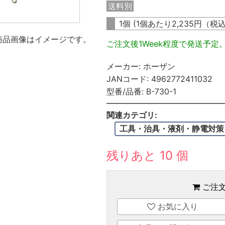
送料別
1個 (1個あたり
2,235
円（税
商品画像はイメージです。
ご注文後1Week程度で発送予定
メーカー:
ホーザン
JANコード:
4962772411032
型番/品番:
B-730-1
関連カテゴリ:
工具・治具・液剤・静電対策
残りあと 10 個
ご注
お気に入り