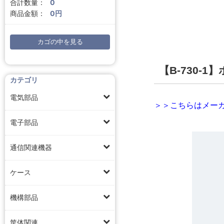
合計数量：
0
商品金額：
0円
カゴの中を見る
【B-730-
カテゴリ
電気部品
＞＞こちらはメーカ
電子部品
通信関連機器
ケース
機構部品
筐体関連