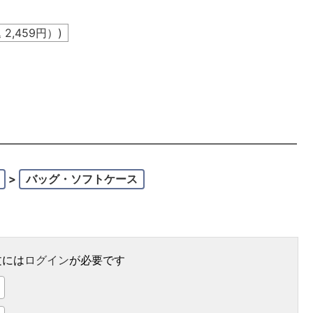
込
2,459
円）)
。
>
バッグ・ソフトケース
文には
ログイン
が必要です