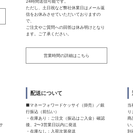
24時間送信可能です。
ただし、土日祝など弊社休業日はメール返
信をお休みさせていただいておりますの
で、
ご注文やご質問への回答は休み明けとなり
ます。ご了承ください。
営業時間の詳細はこちら
配送について
■マネーフォワードケッサイ（掛売）／銀
当
行振込（前払い）
り
・在庫あり：ご注文（振込はご入金）確認
商
サ
後、2〜3営業日以内に発送
い
・在庫なし：入荷次第発送
到