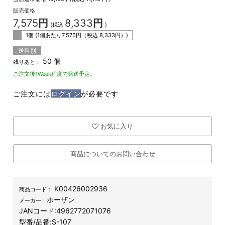
販売価格
7,575
円
8,333
円
(税込
)
1個 (1個あたり
7,575
円（税込
8,333
円）)
送料別
50 個
残りあと：
ご注文後1Week程度で発送予定。
ご注文には
ログイン
が必要です
お気に入り
商品についてのお問い合わせ
K00426002936
商品コード：
ホーザン
メーカー：
JANコード:
4962772071076
型番/品番:
S-107