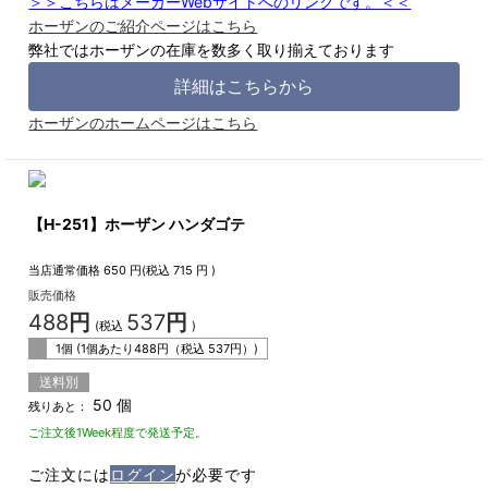
＞＞こちらはメーカーWebサイトへのリンクです。＜＜
ホーザンのご紹介ページはこちら
弊社ではホーザンの在庫を数多く取り揃えております
詳細はこちらから
ホーザンのホームページはこちら
【H-251】ホーザン ハンダゴテ
当店通常価格
650
円(税込
715
円 )
販売価格
488
円
537
円
(税込
)
1個 (1個あたり
488
円（税込
537
円）)
送料別
50 個
残りあと：
ご注文後1Week程度で発送予定。
ご注文には
ログイン
が必要です