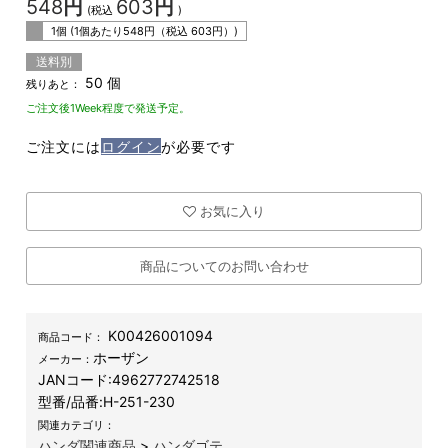
548
円
603
円
(税込
)
1個 (1個あたり
548
円（税込
603
円）)
送料別
50 個
残りあと：
ご注文後1Week程度で発送予定。
ご注文には
ログイン
が必要です
お気に入り
商品についてのお問い合わせ
K00426001094
商品コード：
ホーザン
メーカー：
JANコード:
4962772742518
型番/品番:
H-251-230
関連カテゴリ：
ハンダ関連商品
>
ハンダゴテ