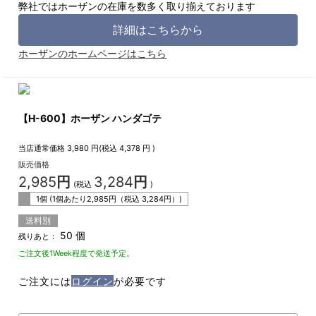
弊社ではホーザンの在庫を数多く取り揃えております
詳細はこちらから
ホーザンのホームページはこちら
【H-600】ホーザン ハンダゴテ
当店通常価格
3,980
円(税込
4,378
円 )
販売価格
2,985
円
3,284
円
(税込
)
1個 (1個あたり
2,985
円（税込
3,284
円）)
送料別
50 個
残りあと：
ご注文後1Week程度で発送予定。
ご注文には
ログイン
が必要です