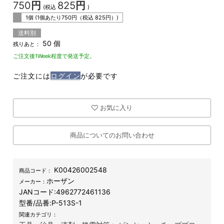
750
円
825
円
(税込
)
1個 (1個あたり
750
円（税込
825
円）)
送料別
50 個
残りあと：
ご注文後1Week程度で発送予定。
ご注文には
ログイン
が必要です
お気に入り
商品についてのお問い合わせ
K00426002548
商品コード：
ホーザン
メーカー：
JANコード:
4962772461136
型番/品番:
P-513S-1
関連カテゴリ：