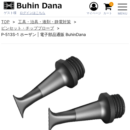
0
ゲスト様
ログインはこちら
マイページ
カート
MENU
TOP
工具・治具・液剤・静電対策
ピンセット・チッププローブ
P-513S-1 ホーザン | 電子部品通販 BuhinDana