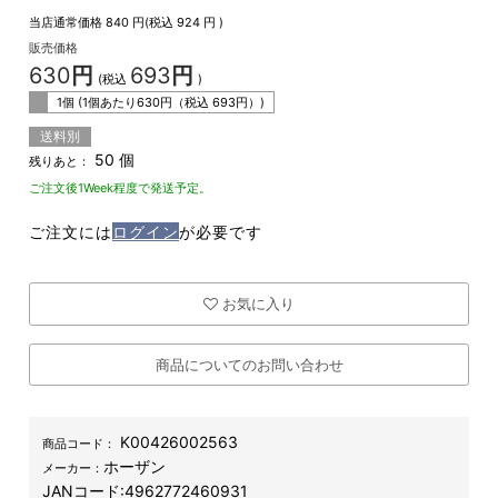
当店通常価格
840
円(税込
924
円 )
販売価格
630
円
693
円
(税込
)
1個 (1個あたり
630
円（税込
693
円）)
送料別
50 個
残りあと：
ご注文後1Week程度で発送予定。
ご注文には
ログイン
が必要です
お気に入り
商品についてのお問い合わせ
K00426002563
商品コード：
ホーザン
メーカー：
JANコード:
4962772460931