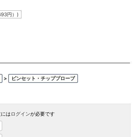
693
円）)
。
>
ピンセット・チッププローブ
文には
ログイン
が必要です