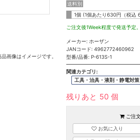
送料別
1個 (1個あたり
630
円（税込
ご注文後1Week程度で発送予定
メーカー:
ホーザン
JANコード:
4962772460962
商品画像はイメージです。
型番/品番:
P-613S-1
関連カテゴリ:
工具・治具・液剤・静電対策
残りあと 50 個
ご注
お気に入り