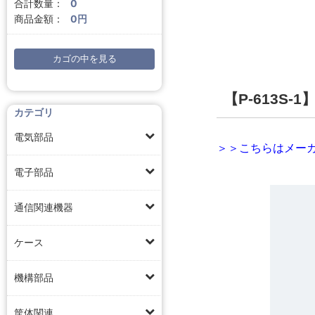
合計数量：
0
商品金額：
0円
カゴの中を見る
【P-613S-
カテゴリ
電気部品
＞＞こちらはメーカ
電子部品
通信関連機器
ケース
機構部品
筐体関連