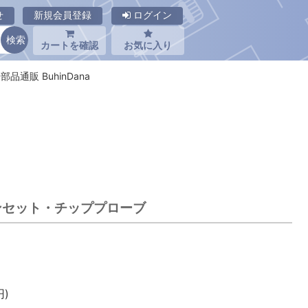
せ
新規会員登録
ログイン
カートを確認
お気に入り
子部品通販 BuhinDana
 ピンセット・チッププローブ
)