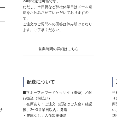
24時間送信可能です。
ただし、土日祝など弊社休業日はメール返
信をお休みさせていただいておりますの
で、
ご注文やご質問への回答は休み明けとなり
ます。ご了承ください。
営業時間の詳細はこちら
配送について
■マネーフォワードケッサイ（掛売）／銀
当
行振込（前払い）
り
・在庫あり：ご注文（振込はご入金）確認
商
サ
後、2〜3営業日以内に発送
い
・在庫なし：入荷次第発送
到