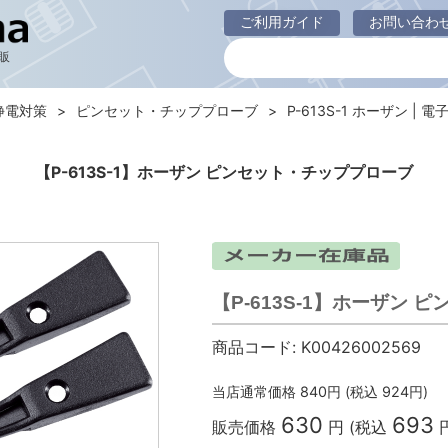
ご利用ガイド
お問い合わ
販
静電対策
ピンセット・チッププローブ
P-613S-1 ホーザン | 電
【P-613S-1】ホーザン ピンセット・チッププローブ
【P-613S-1】ホーザン
商品コード:
K00426002569
当店通常価格
840
円 (税込
924
円)
630
693
販売価格
円 (税込
円