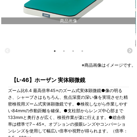
商品画像
※商品画像はイメージです。
【L-46】ホーザン 実体顕微鏡
ズーム比6.4 最高倍率45×のズーム式実体顕微鏡●像の明る
さ、シャープさはもちろん、焦点深度の深い像を実現させた精
密検視用ズーム式実体顕微鏡です。●検視しながら作業しやす
い84mmの作動距離を確保。●支柱部からレンズ中心部まで
133mmと奥行きが広く、検視作業が楽に行えます。●総合倍
率は標準で7～45×。オプションの接眼レンズやコンバーショ
ンレンズを使用して幅広い倍率や視野が得られます。（倍率：