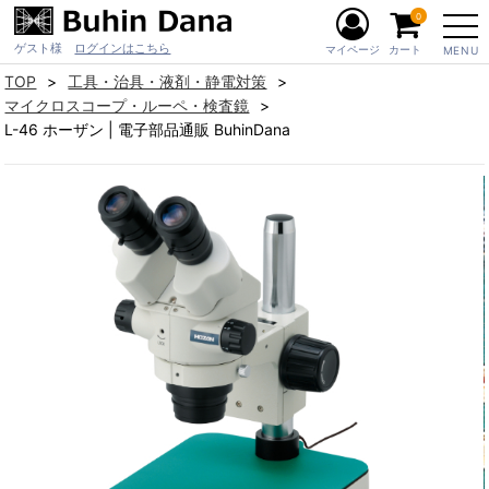
0
ゲスト様
ログインはこちら
マイページ
カート
MENU
TOP
工具・治具・液剤・静電対策
マイクロスコープ・ルーペ・検査鏡
L-46 ホーザン | 電子部品通販 BuhinDana