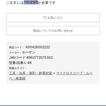
ご注文には
ログイン
が必要です
お気に入り
商品についてのお問い合わせ
K00426002222
商品コード：
ホーザン
メーカー：
JANコード:
4962772075302
型番/品番:
L-46
関連カテゴリ：
工具・治具・液剤・静電対策
>
マイクロスコープ・ルー
ペ・検査鏡