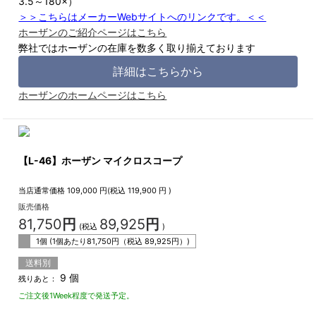
3.5～180×）
＞＞こちらはメーカーWebサイトへのリンクです。＜＜
ホーザンのご紹介ページはこちら
弊社ではホーザンの在庫を数多く取り揃えております
詳細はこちらから
ホーザンのホームページはこちら
【L-46】ホーザン マイクロスコープ
当店通常価格
109,000
円(税込
119,900
円 )
販売価格
81,750
円
89,925
円
(税込
)
1個 (1個あたり
81,750
円（税込
89,925
円）)
送料別
9 個
残りあと：
ご注文後1Week程度で発送予定。