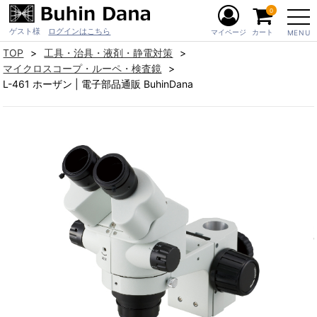
0
ゲスト様
ログインはこちら
マイページ
カート
MENU
TOP
工具・治具・液剤・静電対策
マイクロスコープ・ルーペ・検査鏡
L-461 ホーザン | 電子部品通販 BuhinDana