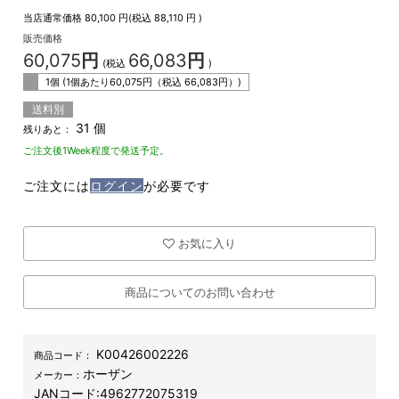
当店通常価格
80,100
円(税込
88,110
円 )
販売価格
60,075
円
66,083
円
(税込
)
1個 (1個あたり
60,075
円（税込
66,083
円）)
送料別
31 個
残りあと：
ご注文後1Week程度で発送予定。
ご注文には
ログイン
が必要です
お気に入り
商品についてのお問い合わせ
K00426002226
商品コード：
ホーザン
メーカー：
JANコード:
4962772075319