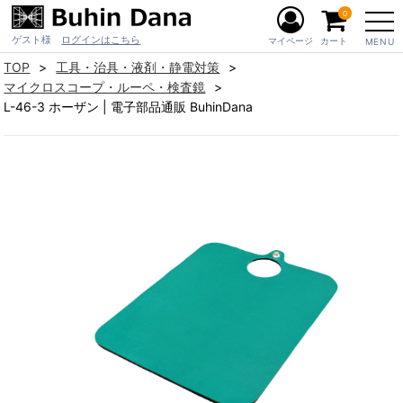
0
ゲスト様
ログインはこちら
マイページ
カート
MENU
TOP
工具・治具・液剤・静電対策
マイクロスコープ・ルーペ・検査鏡
L-46-3 ホーザン | 電子部品通販 BuhinDana