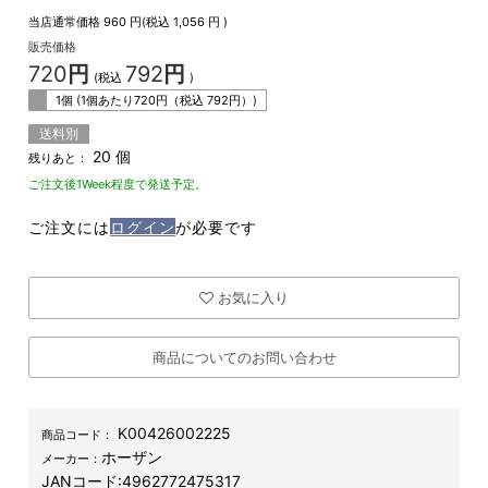
当店通常価格
960
円(税込
1,056
円 )
販売価格
720
円
792
円
(税込
)
1個 (1個あたり
720
円（税込
792
円）)
送料別
20 個
残りあと：
ご注文後1Week程度で発送予定。
ご注文には
ログイン
が必要です
お気に入り
商品についてのお問い合わせ
K00426002225
商品コード：
ホーザン
メーカー：
JANコード:
4962772475317