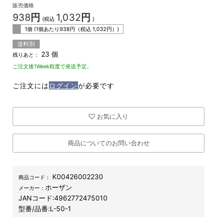
販売価格
938
円
1,032
円
(税込
)
1個 (1個あたり
938
円（税込
1,032
円）)
送料別
23 個
残りあと：
ご注文後1Week程度で発送予定。
ご注文には
ログイン
が必要です
お気に入り
商品についてのお問い合わせ
K00426002230
商品コード：
ホーザン
メーカー：
JANコード:
4962772475010
型番/品番:
L-50-1