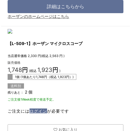
詳細はこちらから
ホーザンのホームページはこちら
【L-509-1】ホーザン マイクロスコープ
当店通常価格
2,330
円(税込
2,563
円 )
販売価格
1,748
円
1,923
円
(税込
)
1個 (1個あたり
1,748
円（税込
1,923
円）)
送料別
2 個
残りあと：
ご注文後1Week程度で発送予定。
ご注文には
ログイン
が必要です
お気に入り