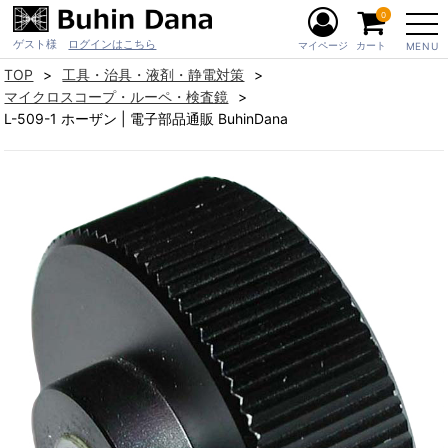
0
ゲスト様
ログインはこちら
マイページ
カート
MENU
TOP
工具・治具・液剤・静電対策
マイクロスコープ・ルーペ・検査鏡
L-509-1 ホーザン | 電子部品通販 BuhinDana