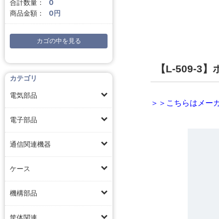
合計数量：
0
商品金額：
0円
カゴの中を見る
【L-509-
カテゴリ
電気部品
＞＞こちらはメーカ
電子部品
通信関連機器
ケース
機構部品
筐体関連