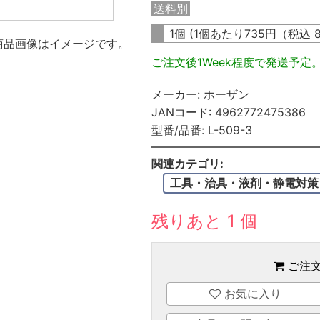
送料別
1個 (1個あたり
735
円（税込
商品画像はイメージです。
ご注文後1Week程度で発送予定
メーカー:
ホーザン
JANコード:
4962772475386
型番/品番:
L-509-3
関連カテゴリ:
工具・治具・液剤・静電対策
残りあと 1 個
ご注
お気に入り