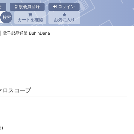
せ
新規会員登録
ログイン
カートを確認
お気に入り
 | 電子部品通販 BuhinDana
イクロスコープ
)