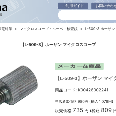
ご利用ガイド
お問い合わ
販
静電対策
マイクロスコープ・ルーペ・検査鏡
L-509-3 ホーザン
【L-509-3】ホーザン マイクロスコープ
【L-509-3】ホーザン マ
商品コード:
K00426002241
当店通常価格
980
円 (税込
1,078
円)
735
809
販売価格
円 (税込
円