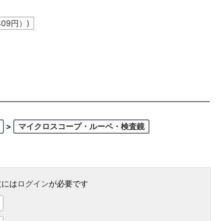
809
円）)
。
>
マイクロスコープ・ルーペ・検査鏡
文には
ログイン
が必要です