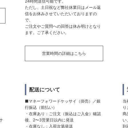
24時間送信可能です。
ただし、土日祝など弊社休業日はメール返
信をお休みさせていただいておりますの
で、
ご注文やご質問への回答は休み明けとなり
ます。ご了承ください。
営業時間の詳細はこちら
配送について
■マネーフォワードケッサイ（掛売）／銀
当
行振込（前払い）
り
・在庫あり：ご注文（振込はご入金）確認
商
サ
後、2〜3営業日以内に発送
い
・在庫なし：入荷次第発送
到