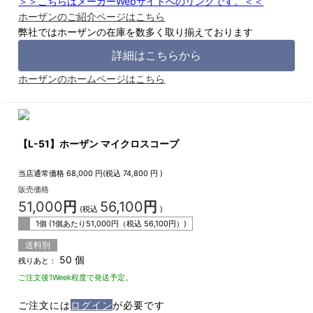
＞＞こちらはメーカーWebサイトへのリンクです。＜＜
ホーザンのご紹介ページはこちら
弊社ではホーザンの在庫を数多く取り揃えております
詳細はこちらから
ホーザンのホームページはこちら
【L-51】ホーザン マイクロスコープ
当店通常価格
68,000
円(税込
74,800
円 )
販売価格
51,000
円
56,100
円
(税込
)
1個 (1個あたり
51,000
円（税込
56,100
円）)
送料別
50 個
残りあと：
ご注文後1Week程度で発送予定。
ご注文には
ログイン
が必要です