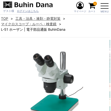
0
ゲスト様
ログインはこちら
マイページ
カート
MENU
TOP
工具・治具・液剤・静電対策
マイクロスコープ・ルーペ・検査鏡
L-51 ホーザン | 電子部品通販 BuhinDana