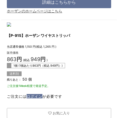
詳細はこちらから
ホーザンのホームページはこちら
【P-915】ホーザン ワイヤストリッパ
当店通常価格
1,150
円(税込
1,265
円 )
販売価格
863
円
949
円
(税込
)
1個 (1個あたり
863
円（税込
949
円）)
送料別
50 個
残りあと：
ご注文後1Week程度で発送予定。
ご注文には
ログイン
が必要です
お気に入り