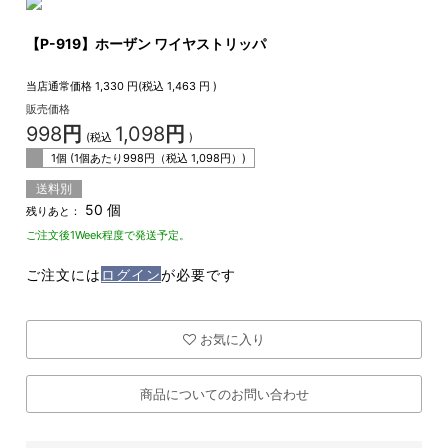
【P-919】ホーザン ワイヤストリッパ
当店通常価格
1,330
円(税込
1,463
円 )
販売価格
998
円
1,098
円
(税込
)
1個 (1個あたり
998
円（税込
1,098
円）)
送料別
50 個
残りあと：
ご注文後1Week程度で発送予定。
ご注文には
ログイン
が必要です
お気に入り
商品についてのお問い合わせ