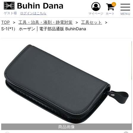
0
ゲスト様
ログインはこちら
マイページ
カート
MENU
TOP
工具・治具・液剤・静電対策
工具セット
S-1(*1） ホーザン | 電子部品通販 BuhinDana
商品画像