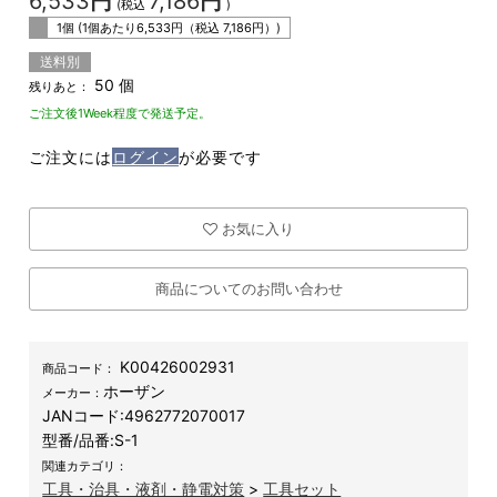
6,533
円
7,186
円
(税込
)
1個 (1個あたり
6,533
円（税込
7,186
円）)
送料別
50 個
残りあと：
ご注文後1Week程度で発送予定。
ご注文には
ログイン
が必要です
お気に入り
商品についてのお問い合わせ
K00426002931
商品コード：
ホーザン
メーカー：
JANコード:
4962772070017
型番/品番:
S-1
関連カテゴリ：
工具・治具・液剤・静電対策
>
工具セット