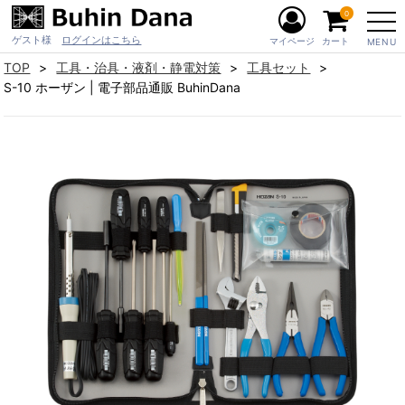
0
ゲスト様
ログインはこちら
マイページ
カート
MENU
TOP
工具・治具・液剤・静電対策
工具セット
S-10 ホーザン | 電子部品通販 BuhinDana