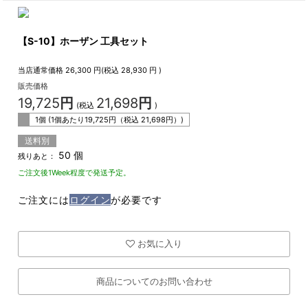
【S-10】ホーザン 工具セット
当店通常価格
26,300
円(税込
28,930
円 )
販売価格
19,725
円
21,698
円
(税込
)
1個 (1個あたり
19,725
円（税込
21,698
円）)
送料別
50 個
残りあと：
ご注文後1Week程度で発送予定。
ご注文には
ログイン
が必要です
お気に入り
商品についてのお問い合わせ