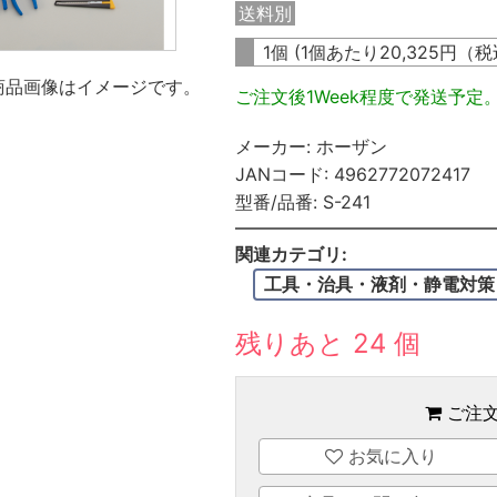
送料別
1個 (1個あたり
20,325
円（税
商品画像はイメージです。
ご注文後1Week程度で発送予定
メーカー:
ホーザン
JANコード:
4962772072417
型番/品番:
S-241
関連カテゴリ:
工具・治具・液剤・静電対策
残りあと 24 個
ご注
お気に入り