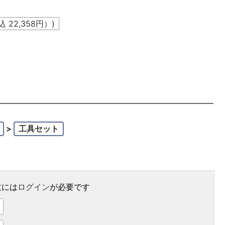
込
22,358
円）)
。
>
工具セット
文には
ログイン
が必要です