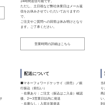
24時間送信可能です。
ただし、土日祝など弊社休業日はメール返
信をお休みさせていただいておりますの
で、
ご注文やご質問への回答は休み明けとなり
ます。ご了承ください。
営業時間の詳細はこちら
配送について
■マネーフォワードケッサイ（掛売）／銀
当
行振込（前払い）
り
・在庫あり：ご注文（振込はご入金）確認
商
サ
後、2〜3営業日以内に発送
い
・在庫なし：入荷次第発送
到