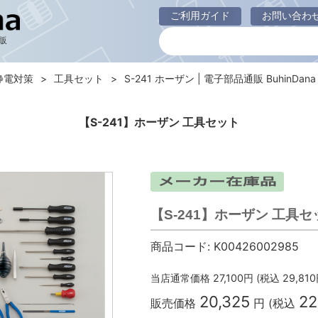
ご利用ガイド
お問い合わ
販
静電対策
工具セット
S-241 ホーザン | 電子部品通販 BuhinDana
【S-241】ホーザン 工具セット
【S-241】ホーザン 工具セ
商品コード:
K00426002985
当店通常価格
27,100
円 (税込
29,810
20,325
22
販売価格
円 (税込