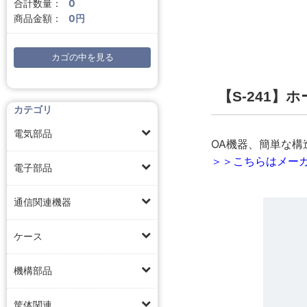
合計数量：
0
商品金額：
0円
カゴの中を見る
【S-241】
カテゴリ
電気部品
OA機器、簡単な
＞＞こちらはメーカ
電子部品
通信関連機器
ケース
機構部品
筐体関連