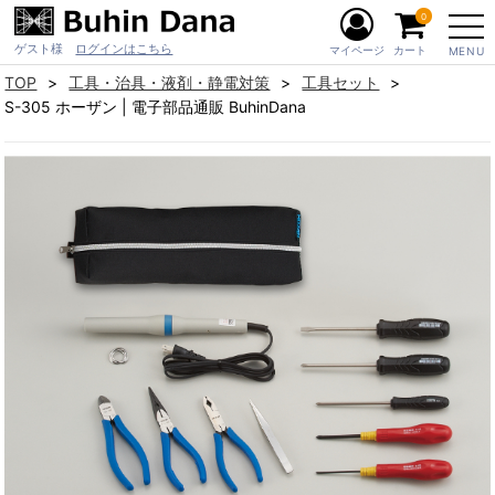
0
ゲスト様
ログインはこちら
マイページ
カート
MENU
TOP
工具・治具・液剤・静電対策
工具セット
S-305 ホーザン | 電子部品通販 BuhinDana