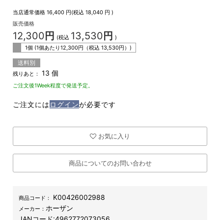
当店通常価格
16,400
円(税込
18,040
円 )
販売価格
12,300
円
13,530
円
(税込
)
1個 (1個あたり
12,300
円（税込
13,530
円）)
送料別
13 個
残りあと：
ご注文後1Week程度で発送予定。
ご注文には
ログイン
が必要です
お気に入り
商品についてのお問い合わせ
K00426002988
商品コード：
ホーザン
メーカー：
JANコード:
4962772073056