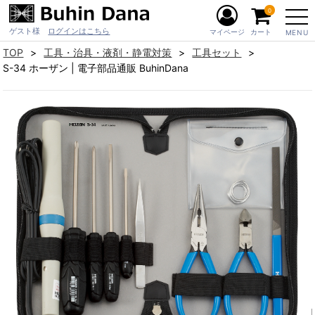
0
ゲスト様
ログインはこちら
マイページ
カート
MENU
TOP
工具・治具・液剤・静電対策
工具セット
S-34 ホーザン | 電子部品通販 BuhinDana