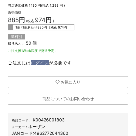
当店通常価格
1,180
円(税込
1,298
円 )
販売価格
885
円
974
円
(税込
)
1個 (1個あたり
885
円（税込
974
円）)
送料別
50 個
残りあと：
ご注文後1Week程度で発送予定。
ご注文には
ログイン
が必要です
お気に入り
商品についてのお問い合わせ
K00426001803
商品コード：
ホーザン
メーカー：
JANコード:
4962772044360