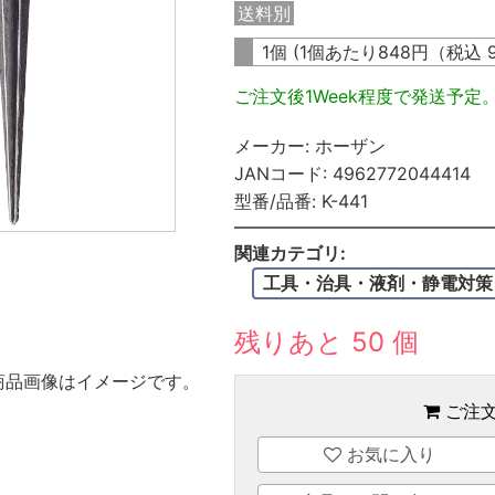
送料別
1個 (1個あたり
848
円（税込
ご注文後1Week程度で発送予定
メーカー:
ホーザン
JANコード:
4962772044414
型番/品番:
K-441
関連カテゴリ:
工具・治具・液剤・静電対策
残りあと 50 個
商品画像はイメージです。
ご注
お気に入り