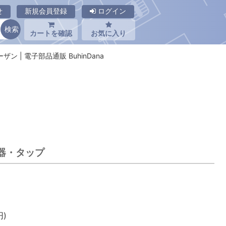
せ
新規会員登録
ログイン
カートを確認
お気に入り
ホーザン | 電子部品通販 BuhinDana
機器・タップ
)