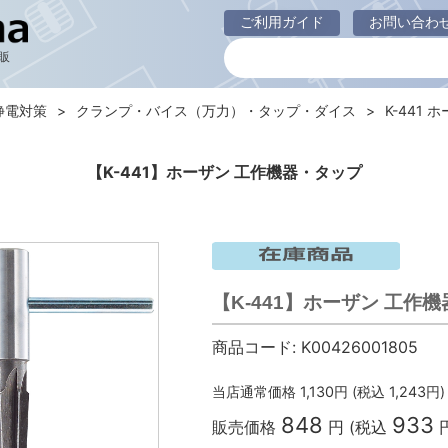
ご利用ガイド
お問い合わ
販
静電対策
クランプ・バイス（万力）・タップ・ダイス
K-441 
【K-441】ホーザン 工作機器・タップ
【K-441】ホーザン 工作
商品コード:
K00426001805
当店通常価格
1,130
円 (税込
1,243
円)
848
933
販売価格
円 (税込
円