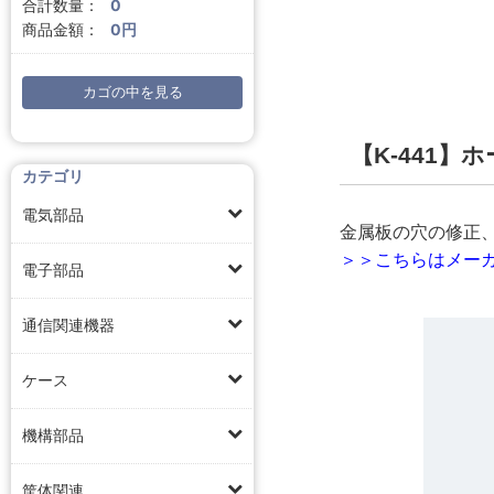
合計数量：
0
商品金額：
0円
カゴの中を見る
【K-441】
カテゴリ
電気部品
金属板の穴の修正
＞＞こちらはメーカ
電子部品
通信関連機器
ケース
機構部品
筐体関連