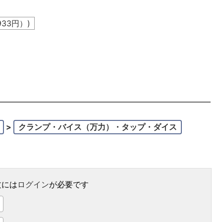
933
円）)
。
>
クランプ・バイス（万力）・タップ・ダイス
文には
ログイン
が必要です