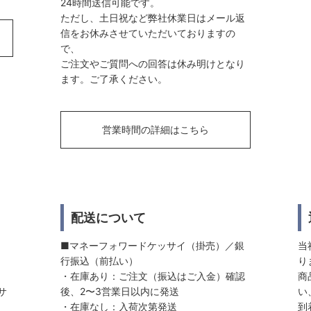
24時間送信可能です。
ただし、土日祝など弊社休業日はメール返
信をお休みさせていただいておりますの
で、
ご注文やご質問への回答は休み明けとなり
ます。ご了承ください。
営業時間の詳細はこちら
配送について
■マネーフォワードケッサイ（掛売）／銀
当
行振込（前払い）
り
・在庫あり：ご注文（振込はご入金）確認
商
サ
後、2〜3営業日以内に発送
い
・在庫なし：入荷次第発送
到