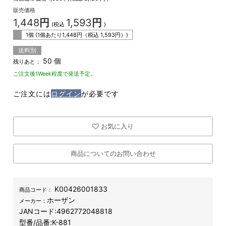
販売価格
1,448
円
1,593
円
(税込
)
1個 (1個あたり
1,448
円（税込
1,593
円）)
送料別
50 個
残りあと：
ご注文後1Week程度で発送予定。
ご注文には
ログイン
が必要です
お気に入り
商品についてのお問い合わせ
K00426001833
商品コード：
ホーザン
メーカー：
JANコード:
4962772048818
型番/品番:
K-881