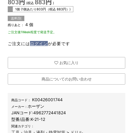
803
円
883
円
(税込
)
1個 (1個あたり
803
円（税込
883
円）)
送料別
4 個
残りあと：
ご注文後1Week程度で発送予定。
ご注文には
ログイン
が必要です
お気に入り
商品についてのお問い合わせ
K00426001744
商品コード：
ホーザン
メーカー：
JANコード:
4962772441824
型番/品番:
K-21-12
関連カテゴリ：
工具・治具・液剤・静電対策
>
ドリル