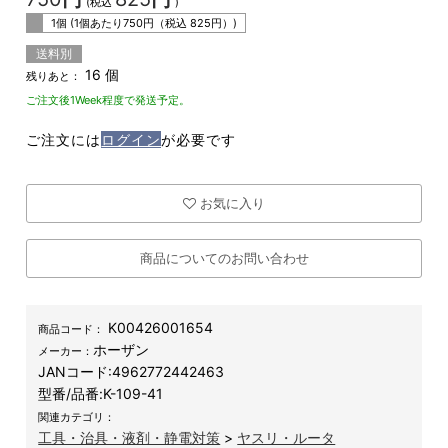
(税込
)
1個 (1個あたり
750
円（税込
825
円）)
送料別
16 個
残りあと：
ご注文後1Week程度で発送予定。
ご注文には
ログイン
が必要です
お気に入り
商品についてのお問い合わせ
K00426001654
商品コード：
ホーザン
メーカー：
JANコード:
4962772442463
型番/品番:
K-109-41
関連カテゴリ：
工具・治具・液剤・静電対策
>
ヤスリ・ルータ