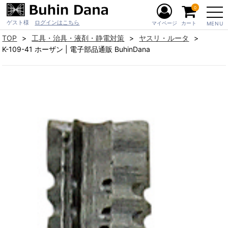
0
ゲスト様
ログインはこちら
マイページ
カート
MENU
TOP
工具・治具・液剤・静電対策
ヤスリ・ルータ
K-109-41 ホーザン | 電子部品通販 BuhinDana