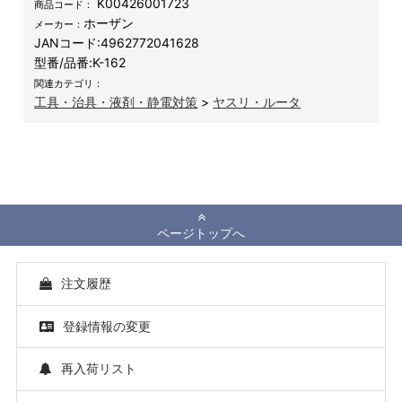
K00426001723
商品コード：
ホーザン
メーカー：
JANコード:
4962772041628
型番/品番:
K-162
関連カテゴリ：
工具・治具・液剤・静電対策
>
ヤスリ・ルータ
ページトップへ
注文履歴
登録情報の変更
再入荷リスト