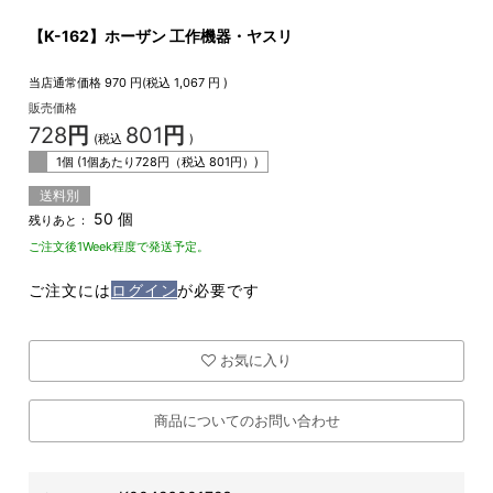
【K-162】ホーザン 工作機器・ヤスリ
当店通常価格
970
円(税込
1,067
円 )
販売価格
728
円
801
円
(税込
)
1個 (1個あたり
728
円（税込
801
円）)
送料別
50 個
残りあと：
ご注文後1Week程度で発送予定。
ご注文には
ログイン
が必要です
お気に入り
商品についてのお問い合わせ