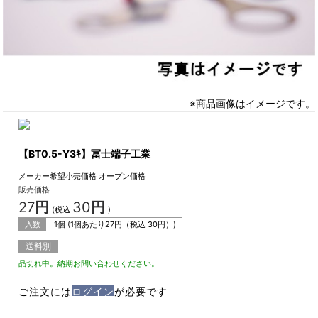
※商品画像はイメージです。
【BT0.5-Y3ｷ】冨士端子工業
メーカー希望小売価格
オープン価格
販売価格
27
円
30
円
(税込
)
入数
1個 (1個あたり
27
円（税込
30
円）)
送料別
品切れ中。納期お問い合わせください。
ご注文には
ログイン
が必要です