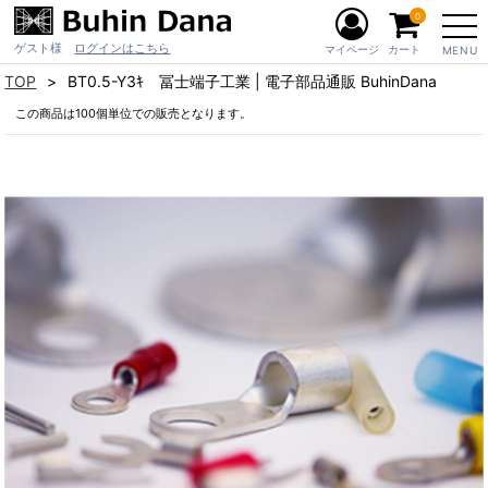
0
ゲスト様
ログインはこちら
マイページ
カート
MENU
TOP
BT0.5-Y3ｷ 冨士端子工業 | 電子部品通販 BuhinDana
この商品は100個単位での販売となります。