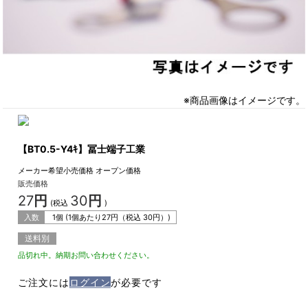
※商品画像はイメージです。
【BT0.5-Y4ｷ】冨士端子工業
メーカー希望小売価格
オープン価格
販売価格
27
円
30
円
(税込
)
入数
1個 (1個あたり
27
円（税込
30
円）)
送料別
品切れ中。納期お問い合わせください。
ご注文には
ログイン
が必要です