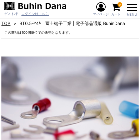
0
ゲスト様
ログインはこちら
マイページ
カート
MENU
TOP
BT0.5-Y4ｷ 冨士端子工業 | 電子部品通販 BuhinDana
この商品は100個単位での販売となります。