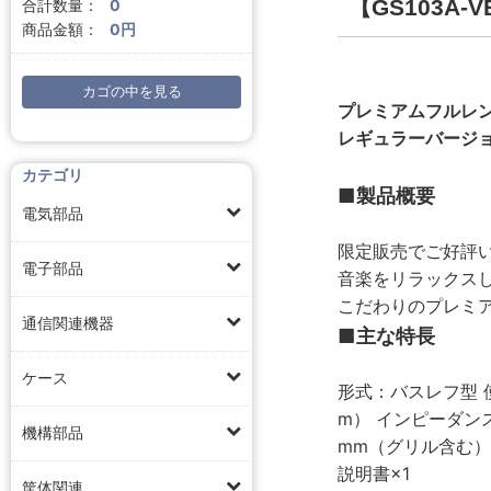
【GS103A
合計数量：
0
商品金額：
0円
カゴの中を見る
プレミアムフルレン
レギュラーバージョ
カテゴリ
■製品概要
電気部品
限定販売でご好評い
電子部品
音楽をリラックス
こだわりのプレミ
通信関連機器
■主な特長
ケース
形式：バスレフ型 使用
m） インピーダンス：8
機構部品
mm（グリル含む） 
説明書×1
筐体関連