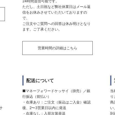
24時間送信可能です。
ただし、土日祝など弊社休業日はメール返
信をお休みさせていただいておりますの
で、
ご注文やご質問への回答は休み明けとなり
ます。ご了承ください。
営業時間の詳細はこちら
配送について
■マネーフォワードケッサイ（掛売）／銀
当
行振込（前払い）
り
・在庫あり：ご注文（振込はご入金）確認
商
サ
後、2〜3営業日以内に発送
い
・在庫なし：入荷次第発送
到