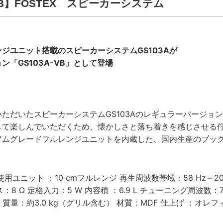
-VB】FOSTEX スピーカーシステム
ジユニット搭載のスピーカーシステムGS103Aが
ン「GS103A-VB」として登場
ただいたスピーカーシステムGS103Aのレギュラーバージョ
して楽しんでいただくため、懐かしさと落ち着きを感じさせる
アムグレードフルレンジユニットを内蔵した、国内生産のブッ
ユニット ：10 cmフルレンジ 再生周波数帯域：58 Hz～20 k
 Ω 定格入力：5 W 内容積 ：6.9 L チューニング周波数：74 Hz 外
質量：約3.0 kg（グリル含む） 材質：MDF 仕上げ ：オレ