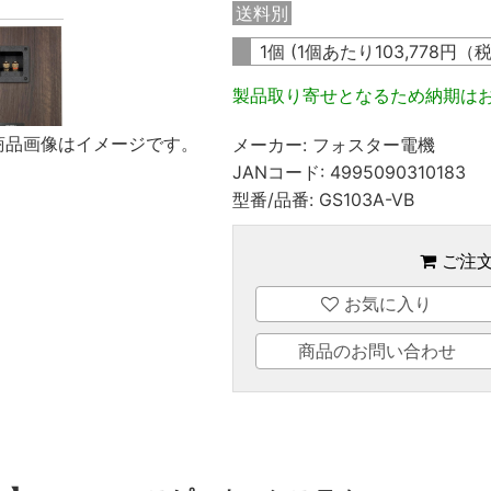
送料別
1個 (1個あたり
103,778
円（
製品取り寄せとなるため納期は
商品画像はイメージです。
メーカー:
フォスター電機
JANコード:
4995090310183
型番/品番:
GS103A-VB
ご注
お気に入り
商品のお問い合わせ