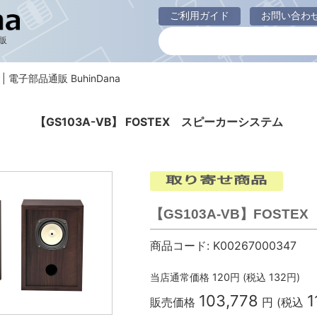
ご利用ガイド
お問い合わ
販
X | 電子部品通販 BuhinDana
【GS103A-VB】 FOSTEX スピーカーシステム
【GS103A-VB】FOST
商品コード:
K00267000347
当店通常価格
120
円 (税込
132
円)
103,778
1
販売価格
円 (税込