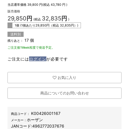
当店通常価格
39,800
円(税込
43,780
円 )
販売価格
29,850
円
32,835
円
(税込
)
1個 (1個あたり
29,850
円（税込
32,835
円）)
送料別
17 個
残りあと：
ご注文後1Week程度で発送予定。
ご注文には
ログイン
が必要です
お気に入り
商品についてのお問い合わせ
K00426001167
商品コード：
ホーザン
メーカー：
JANコード:
4962772037676