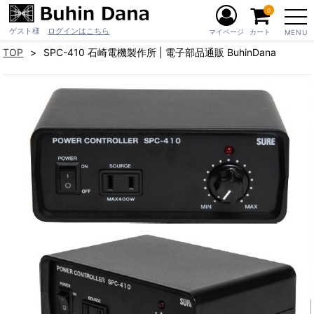
0
ゲスト様
ログインはこちら
マイページ
カート
MENU
TOP
SPC-410 石崎電機製作所 | 電子部品通販 BuhinDana