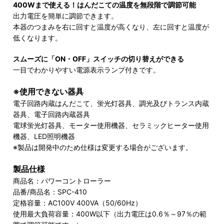
400Wまで使える！はんだこての温度を無段階で調節可能
出力電圧を簡単に調節できます。
本器のつまみを右に回すと温度が高くなり、左に回すと温度が
低くなります。
スムーズに「ON・OFF」スイッチの切り替えができる
一目でわかりやすい電源表示ランプ付きです。
※使用できない器具
電子回路内蔵はんだこて、蛍光灯器具、調光及びトランス内蔵
器具、電子回路内蔵器具
電球蛍光灯器具、モーター使用機器、セラミックヒーター使用
機器、LED照明機器
※製品は開発中のため仕様は変更する場合がございます。
製品仕様
商品名：パワーコントローラー
品番/商品名：SPC-410
定格容量：AC100V 400VA（50/60Hz）
使用最大負荷容量：400W以下（出力電圧は0.6％～97％の範