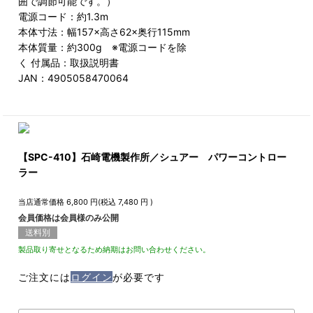
囲で調節可能です。）
電源コード：約1.3m
本体寸法：幅157×高さ62×奥行115mm
本体質量：約300g ※電源コードを除
く 付属品：取扱説明書
JAN：4905058470064
【SPC-410】石崎電機製作所／シュアー パワーコントロー
ラー
当店通常価格
6,800
円(税込
7,480
円 )
会員価格は会員様のみ公開
送料別
製品取り寄せとなるため納期はお問い合わせください。
ご注文には
ログイン
が必要です