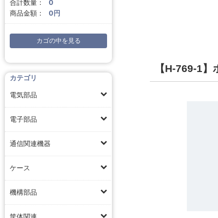
合計数量：
0
商品金額：
0円
カゴの中を見る
【H-769-1
カテゴリ
電気部品
電子部品
通信関連機器
ケース
機構部品
筐体関連