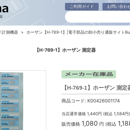
ご利用ガイド
お問い合わ
販
テ計測機器
ホーザン【H-769-1】|電子部品の卸小売り通販サイトBuhi
【H-769-1】ホーザン 測定器
【H-769-1】ホーザン 測定
商品コード:
K00426001174
当店通常価格
1,440
円 (税込
1,584
円)
1,080
1,18
販売価格
円 (税込