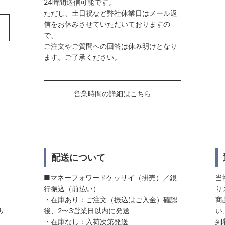
24時間送信可能です。
ただし、土日祝など弊社休業日はメール返
信をお休みさせていただいておりますの
で、
ご注文やご質問への回答は休み明けとなり
ます。ご了承ください。
営業時間の詳細はこちら
配送について
■マネーフォワードケッサイ（掛売）／銀
当
行振込（前払い）
り
・在庫あり：ご注文（振込はご入金）確認
商
サ
後、2〜3営業日以内に発送
い
・在庫なし：入荷次第発送
到