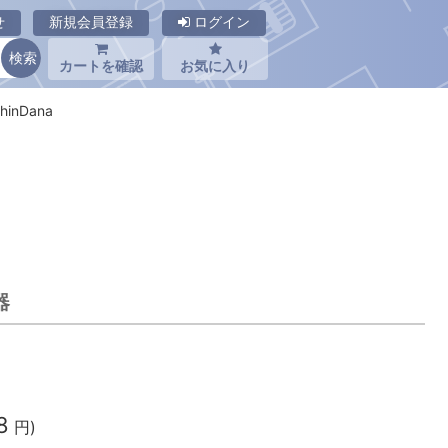
せ
新規会員登録
ログイン
カートを確認
お気に入り
nDana
器
8
円)