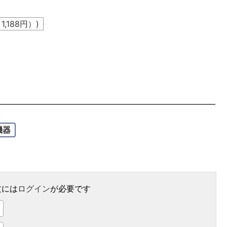
込
1,188
円）)
。
機器
文には
ログイン
が必要です