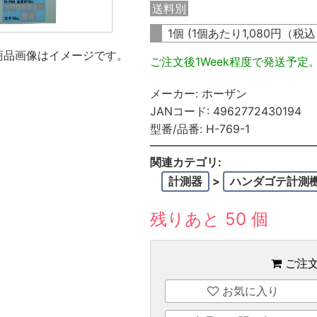
送料別
1個 (1個あたり
1,080
円（税
商品画像はイメージです。
ご注文後1Week程度で発送予定
メーカー:
ホーザン
JANコード:
4962772430194
型番/品番:
H-769-1
関連カテゴリ:
計測器
>
ハンダゴテ計測
残りあと 50 個
ご注
お気に入り