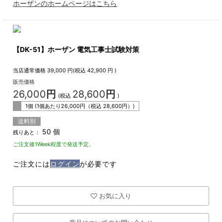
ホーザンのホームページはこちら
【DK-51】ホーザン 電気工事士試験対策
当店通常価格
39,000
円(税込
42,900
円 )
販売価格
26,000
円
28,600
円
(税込
)
1個 (1個あたり
26,000
円（税込
28,600
円）)
送料別
50 個
残りあと：
ご注文後1Week程度で発送予定。
ご注文には
ログイン
が必要です
お気に入り