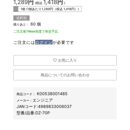
1,289
円
1,418
円
(税込
)
1個 (1個あたり
1,289
円（税込
1,418
円）)
送料別
60 個
残りあと：
ご注文後1Week程度で発送予定。
ご注文には
ログイン
が必要です
お気に入り
商品についてのお問い合わせ
K00538001485
商品コード：
エンジニア
メーカー：
JANコード:
4989833006037
型番/品番:
DZ-70P