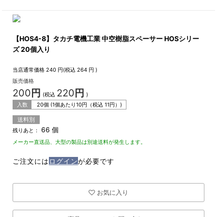
【HOS4-8】タカチ電機工業 中空樹脂スペーサー HOSシリー
ズ 20個入り
当店通常価格
240
円(税込
264
円 )
販売価格
200
円
220
円
(税込
)
入数
20個 (1個あたり
10
円（税込
11
円）)
送料別
66 個
残りあと：
メーカー直送品、大型の製品は別途送料が発生します。
ご注文には
ログイン
が必要です
お気に入り