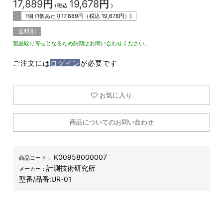
17,889
円
19,678
円
(税込
)
1個 (1個あたり
17,889
円（税込
19,678
円）)
送料別
製品取り寄せとなるため納期はお問い合わせください。
ご注文には
ログイン
が必要です
お気に入り
商品についてのお問い合わせ
K00958000007
商品コード：
計測技術研究所
メーカー：
型番/品番:
UR-01