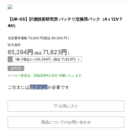
【UR-05】計測技術研究所 バッテリ交換用パック（4ｘ12V 7
AH）
当店通常価格
73,000
円(税込
80,300
円 )
販売価格
65,294
円
71,823
円
(税込
)
1個 (1個あたり
65,294
円（税込
71,823
円）)
送料別
メーカー直送品、別途送料¥3,300-頂戴いたします。
ご注文には
ログイン
が必要です
お気に入り
商品についてのお問い合わせ