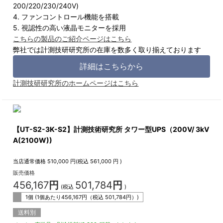
200/220/230/240V)
4. ファンコントロール機能を搭載
5. 視認性の高い液晶モニターを採用
こちらの製品のご紹介ページはこちら
弊社では計測技研研究所の在庫を数多く取り揃えております
詳細はこちらから
計測技研研究所のホームページはこちら
【UT-S2-3K-S2】計測技術研究所 タワー型UPS（200V/ 3kV
A(2100W))
当店通常価格
510,000
円(税込
561,000
円 )
販売価格
456,167
円
501,784
円
(税込
)
1個 (1個あたり
456,167
円（税込
501,784
円）)
送料別