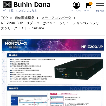
0
ゲスト様
ログインはこちら
マイページ
カート
MENU
TOP
通信関連機器
メディアコンバータ
NF-Z200-30P リブ―ターはバリューソリューションのノンフリー
ズシリーズ！！｜BuhinDana