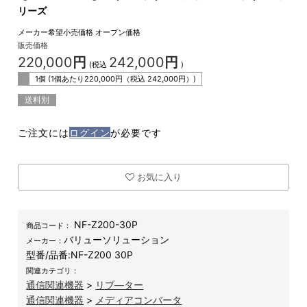
リーズ
メーカー希望小売価格
オープン価格
販売価格
220,000
円
242,000
円
(税込
)
1個 (1個あたり
220,000
円（税込
242,000
円）)
送料別
ご注文には
ログイン
が必要です
お気に入り
NF-Z200-30P
商品コード：
バリューソリューション
メーカー：
型番/品番:
NF-Z200 30P
関連カテゴリ：
通信関連機器
>
リブ―ター
通信関連機器
>
メディアコンバータ