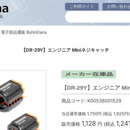
ご利用ガイド
お問い合わ
販
 電子部品通販 BuhinDana
【DR-29Y】エンジニア Miniネジキャッチ
【DR-29Y】エンジニア M
商品コード:
K00538001529
当店通常価格
1,750
円 (税込
1,925
円)
1,128
1,24
販売価格
円 (税込