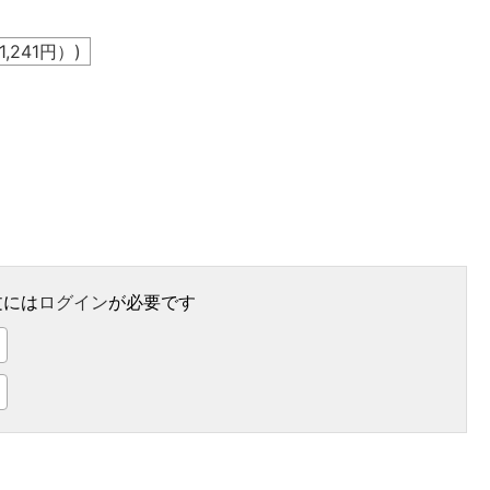
1,241
円）)
。
文には
ログイン
が必要です