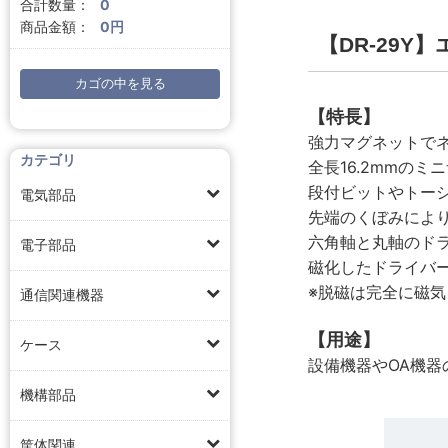
合計数量：
0
商品金額：
0円
【DR-29Y
カゴの中を見る
【特長】
強力マグネットで
カテゴリ
全長16.2mmの
段付ビットやトー
電気部品
先端のくぼみによ
六角軸と丸軸のド
電子部品
磁化したドライバ
※脱磁は完全に磁
通信関連機器
【用途】
ケース
設備機器やOA機器
機構部品
筐体関連