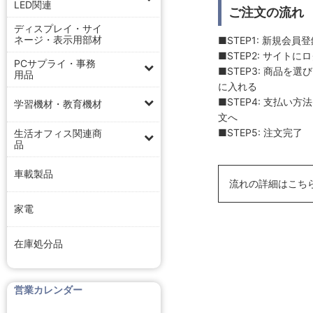
LED関連
ご注文の流れ
ディスプレイ・サイ
ネージ・表示用部材
■STEP1: 新規会員
■STEP2: サイトに
PCサプライ・事務
■STEP3: 商品を
用品
に入れる
■STEP4: 支払い
学習機材・教育機材
文へ
■STEP5: 注文完了
生活オフィス関連商
品
車載製品
流れの詳細はこち
家電
在庫処分品
営業カレンダー