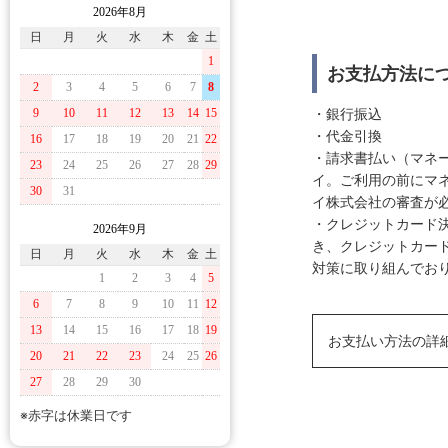
2026年8月
日
月
火
水
木
金
土
1
お支払方法に
2
3
4
5
6
7
8
・銀行振込
9
10
11
12
13
14
15
・代金引換
16
17
18
19
20
21
22
・請求書払い（マネ
23
24
25
26
27
28
29
イ。ご利用の前にマ
30
31
イ株式会社の審査が
・クレジットカード決
2026年9月
き、クレジットカー
日
月
火
水
木
金
土
対策に取り組んでおり
1
2
3
4
5
6
7
8
9
10
11
12
13
14
15
16
17
18
19
お支払い方法の詳
20
21
22
23
24
25
26
27
28
29
30
※赤字は休業日です