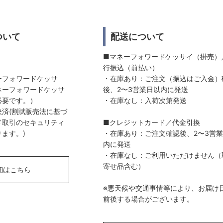
ついて
配送について
■マネーフォワードケッサイ（掛売）
行振込（前払い）
ーフォワードケッサ
・在庫あり：ご注文（振込はご入金）
ネーフォワードケッサ
後、2〜3営業日以内に発送
必要です。）
・在庫なし：入荷次第発送
済(割賦販売法に基づ
ド取引のセキュリティ
■クレジットカード／代金引換
ます。)
・在庫あり：ご注文確認後、2〜3営
内に発送
・在庫なし：ご利用いただけません（
寄せ品含む）
細はこちら
※悪天候や交通事情等により、お届け
前後する場合がございます。