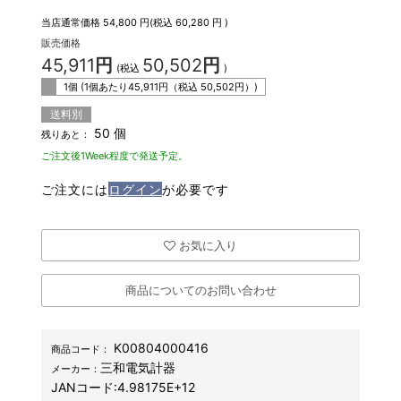
当店通常価格
54,800
円(税込
60,280
円 )
販売価格
45,911
円
50,502
円
(税込
)
1個 (1個あたり
45,911
円（税込
50,502
円）)
送料別
50 個
残りあと：
ご注文後1Week程度で発送予定。
ご注文には
ログイン
が必要です
お気に入り
商品についてのお問い合わせ
K00804000416
商品コード：
三和電気計器
メーカー：
JANコード:
4.98175E+12