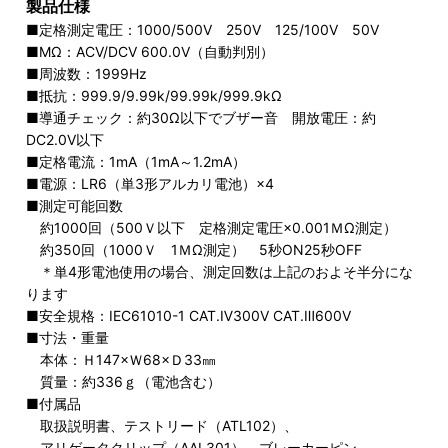
製品仕様
■定格測定電圧：1000/500V 250V 125/100V 50V
■MΩ：ACV/DCV 600.0V（自動判別）
■周波数：1999Hz
■抵抗：999.9/9.99k/99.99k/999.9kΩ
■導通チェック：約30Ω以下でブザー音 開放電圧：約
DC2.0V以下
■定格電流：1mA（1mA～1.2mA）
■電源：LR6（単3形アルカリ電池）×4
■測定可能回数
約1000回（500Ｖ以下 定格測定電圧×0.001ＭΩ測定）
約350回（1000Ｖ 1ＭΩ測定） 5秒ON25秒OFF
＊単4形電池使用の場合、測定回数は上記のおよそ半分にな
ります
■安全規格：IEC61010-1 CAT.Ⅳ300V CAT.Ⅲ600V
■寸法・重量
本体：Ｈ147×Ｗ68×Ｄ33㎜
質量：約336ｇ（電池含む）
■付属品
取扱説明書、テストリード（ATL102）、
アリゲータクリップ（AAL301）、ブレーカーピン