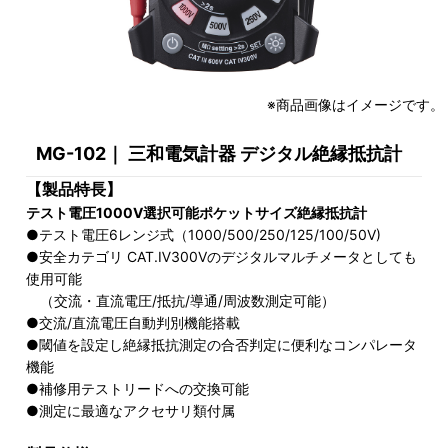
※商品画像はイメージです。
MG-102｜ 三和電気計器 デジタル絶縁抵抗計
【製品特長】
テスト電圧1000V選択可能ポケットサイズ絶縁抵抗計
●テスト電圧6レンジ式（1000/500/250/125/100/50V)
●安全カテゴリ CAT.Ⅳ300Vのデジタルマルチメータとしても
使用可能
（交流・直流電圧/抵抗/導通/周波数測定可能）
●交流/直流電圧自動判別機能搭載
●閾値を設定し絶縁抵抗測定の合否判定に便利なコンパレータ
機能
●補修用テストリードへの交換可能
●測定に最適なアクセサリ類付属