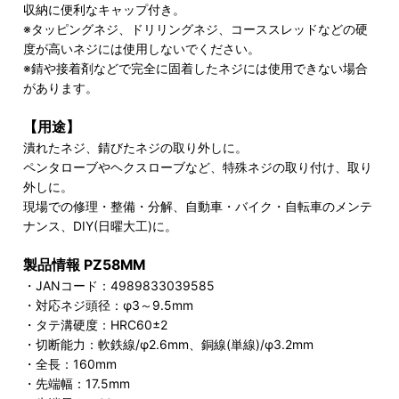
収納に便利なキャップ付き。
※タッピングネジ、ドリリングネジ、コーススレッドなどの硬
度が高いネジには使用しないでください。
※錆や接着剤などで完全に固着したネジには使用できない場合
があります。
【用途】
潰れたネジ、錆びたネジの取り外しに。
ペンタローブやヘクスローブなど、特殊ネジの取り付け、取り
外しに。
現場での修理・整備・分解、自動車・バイク・自転車のメンテ
ナンス、DIY(日曜大工)に。
製品情報 PZ58MM
・JANコード：4989833039585
・対応ネジ頭径：φ3～9.5mm
・タテ溝硬度：HRC60±2
・切断能力：軟鉄線/φ2.6mm、銅線(単線)/φ3.2mm
・全長：160mm
・先端幅：17.5mm