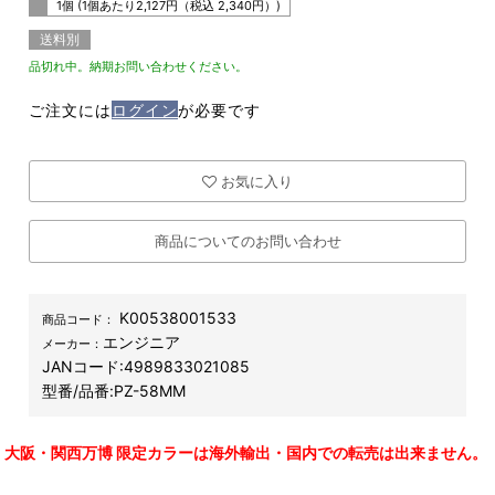
1個 (1個あたり
2,127
円（税込
2,340
円）)
送料別
品切れ中。納期お問い合わせください。
ご注文には
ログイン
が必要です
お気に入り
商品についてのお問い合わせ
K00538001533
商品コード：
エンジニア
メーカー：
JANコード:
4989833021085
型番/品番:
PZ-58MM
大阪・関西万博 限定カラーは海外輸出・国内での転売は出来ません。