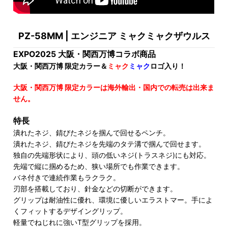
PZ-58MM | エンジニア ミャクミャクザウルス
EXPO2025 大阪・関西万博コラボ商品
大阪・関西万博 限定カラー＆
ミャク
ミャク
ロゴ入り！
大阪・関西万博 限定カラーは海外輸出・国内での転売は出来ま
せん。
特長
潰れたネジ、錆びたネジを掴んで回せるペンチ。
潰れたネジ、錆びたネジを先端のタテ溝で掴んで回せます。
独自の先端形状により、頭の低いネジ(トラスネジ)にも対応。
先端で縦に掴めるため、狭い場所でも作業できます。
バネ付きで連続作業もラクラク。
刃部を搭載しており、針金などの切断ができます。
グリップは耐油性に優れ、環境に優しいエラストマー。手によ
くフィットするデザイングリップ。
軽量でねじれに強いT型グリップを採用。