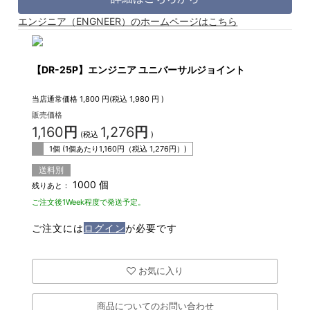
エンジニア（ENGNEER）のホームページはこちら
【DR-25P】エンジニア ユニバーサルジョイント
当店通常価格
1,800
円(税込
1,980
円 )
販売価格
1,160
円
1,276
円
(税込
)
1個 (1個あたり
1,160
円（税込
1,276
円）)
送料別
1000 個
残りあと：
ご注文後1Week程度で発送予定。
ご注文には
ログイン
が必要です
お気に入り
商品についてのお問い合わせ