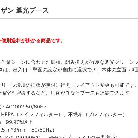
 ホーザン 遮光ブース
ー個別送料が掛かる商品です。
・作業シーンに合わせた拡張、組み換えが容易な遮光クリーン
ースは、出入口・壁面の設定が自由に選択でき、本体の立面（
クリーン環境の拡張が無限に行え、レイアウト変更も可能です
準備室を増設するなど、用途が異なるブースも連結できます。
C100V 50/60Hz
HEPA（メインフィルター）、不織布（プレフィルター）
 99.97%以上
5 m^3/min（50/60Hz）
.5 m/s（50/60Hz）（HEPA / プレフィルター装着時）