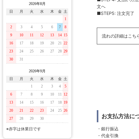
2026年8月
文へ
日
月
火
水
木
金
土
■STEP5: 注文完了
1
2
3
4
5
6
7
8
9
10
11
12
13
14
15
流れの詳細はこち
16
17
18
19
20
21
22
23
24
25
26
27
28
29
30
31
2026年9月
日
月
火
水
木
金
土
1
2
3
4
5
6
7
8
9
10
11
12
13
14
15
16
17
18
19
20
21
22
23
24
25
26
お支払方法に
27
28
29
30
・銀行振込
※赤字は休業日です
・代金引換