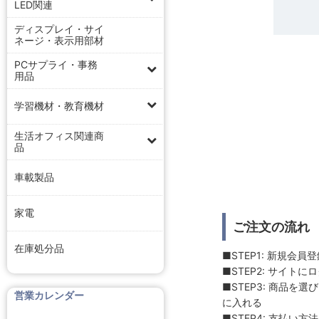
LED関連
ディスプレイ・サイ
ネージ・表示用部材
PCサプライ・事務
用品
学習機材・教育機材
生活オフィス関連商
品
車載製品
家電
ご注文の流れ
在庫処分品
■STEP1: 新規会員
■STEP2: サイトに
■STEP3: 商品を
営業カレンダー
に入れる
■STEP4: 支払い