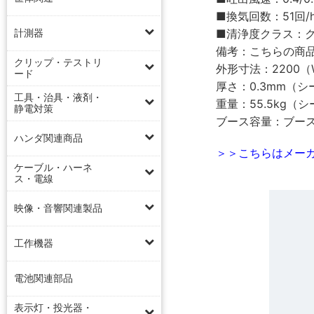
■換気回数：51回/h
■清浄度クラス：クラス5
計測器
備考：こちらの商
クリップ・テストリ
外形寸法：2200（
ード
厚さ：0.3mm（シ
工具・治具・液剤・
重量：55.5kg（シ
静電対策
ブース容量：ブース
ハンダ関連商品
＞＞こちらはメーカ
ケーブル・ハーネ
ス・電線
映像・音響関連製品
工作機器
電池関連部品
表示灯・投光器・