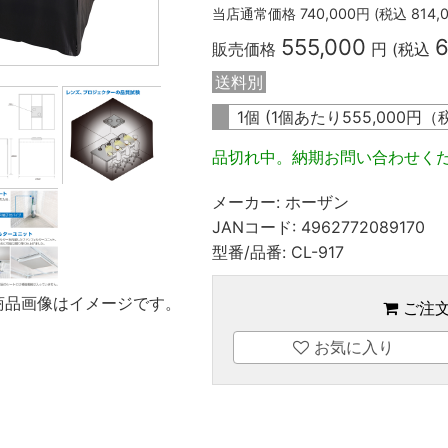
当店通常価格
740,000
円 (税込
814,
555,000
6
販売価格
円 (税込
送料別
1個 (1個あたり
555,000
円（
品切れ中。納期お問い合わせく
メーカー:
ホーザン
JANコード:
4962772089170
型番/品番:
CL-917
商品画像はイメージです。
ご注
お気に入り