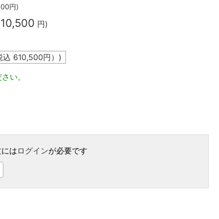
000
円)
10,500
円)
税込
610,500
円）)
ださい。
文には
ログイン
が必要です