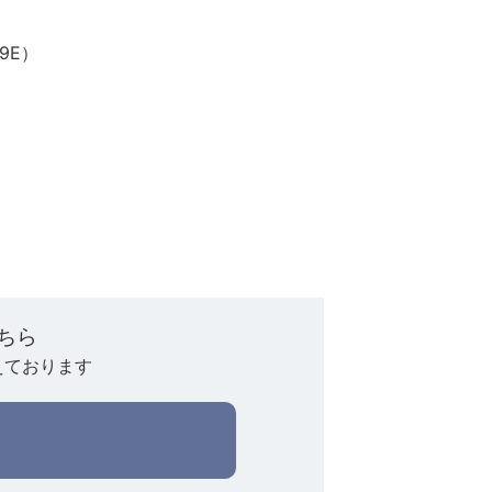
09E）
ちら
えております