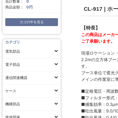
合計数量：
0
商品金額：
0円
CL-917 |
カゴの中を見る
【特長】
この商品はメーカ
ご了承願います。
カテゴリ
電気部品
現場ロケーション
2.2mの立方体ブ
電子部品
す。
ブース単位で遮光
通信関連機器
メインの作業室に
■定格電圧・周波数：A
ケース
■フィルター形式：
■捕集効率：0.3μm
機構部品
■吐出風量：9.0/10.
■吐出風速：0.4/0
筐体関連