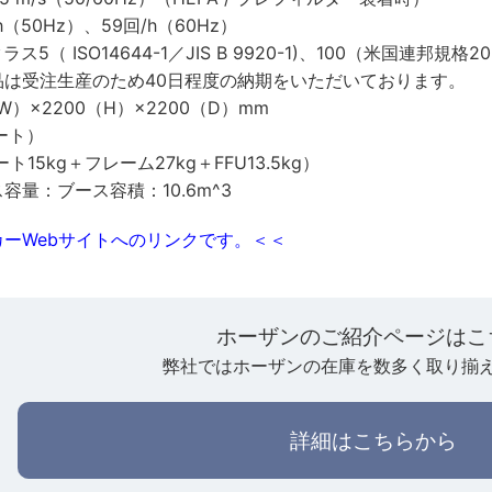
（50Hz）、59回/h（60Hz）
（ ISO14644-1／JIS B 9920-1)、100（米国連邦規格2
品は受注生産のため40日程度の納期をいただいております。
W）×2200（H）×2200（D）mm
ート）
ート15kg＋フレーム27kg＋FFU13.5kg）
容量：ブース容積：10.6m^3
ーWebサイトへのリンクです。＜＜
ホーザンのご紹介ページはこ
弊社ではホーザンの在庫を数多く取り揃
詳細はこちらから