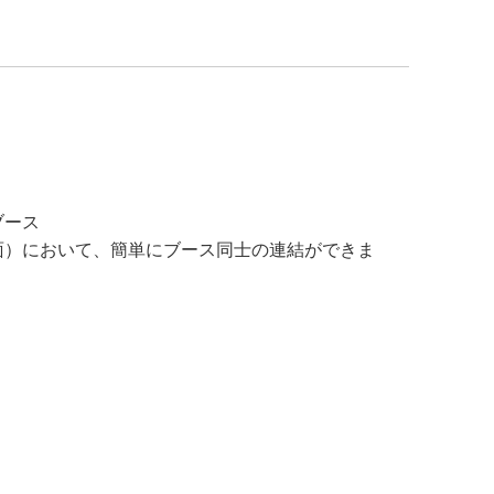
ブース
4面）において、簡単にブース同士の連結ができま
。