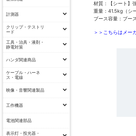
材質：【シート】強
重量：41.5kg（シ
計測器
ブース容量：ブース
クリップ・テストリ
＞＞こちらはメーカ
ード
工具・治具・液剤・
静電対策
ハンダ関連商品
ケーブル・ハーネ
ス・電線
映像・音響関連製品
工作機器
電池関連部品
表示灯・投光器・