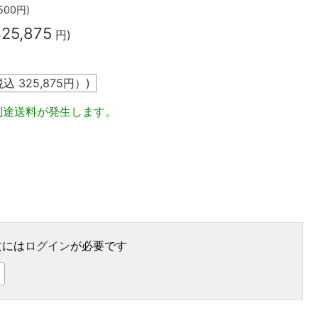
500
円)
325,875
円)
税込
325,875
円）)
別途送料が発生します。
文には
ログイン
が必要です