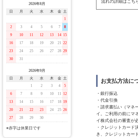
流れの詳細はこち
2026年8月
日
月
火
水
木
金
土
1
2
3
4
5
6
7
8
9
10
11
12
13
14
15
16
17
18
19
20
21
22
23
24
25
26
27
28
29
30
31
2026年9月
日
月
火
水
木
金
土
お支払方法に
1
2
3
4
5
・銀行振込
6
7
8
9
10
11
12
・代金引換
13
14
15
16
17
18
19
・請求書払い（マネ
20
21
22
23
24
25
26
イ。ご利用の前にマ
27
28
29
30
イ株式会社の審査が
・クレジットカード決
※赤字は休業日です
き、クレジットカー