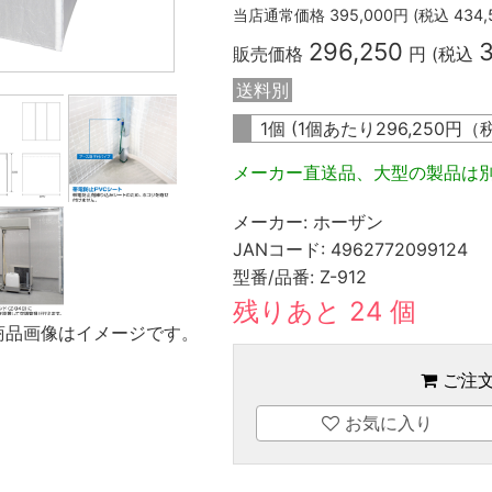
当店通常価格
395,000
円 (税込
434,
296,250
販売価格
円 (税込
送料別
1個 (1個あたり
296,250
円（
メーカー直送品、大型の製品は
メーカー:
ホーザン
JANコード:
4962772099124
型番/品番:
Z-912
残りあと 24 個
商品画像はイメージです。
ご注
お気に入り