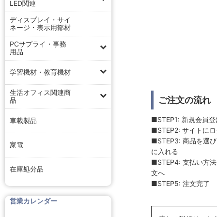
LED関連
ディスプレイ・サイ
ネージ・表示用部材
PCサプライ・事務
用品
学習機材・教育機材
生活オフィス関連商
ご注文の流れ
品
■STEP1: 新規会員
車載製品
■STEP2: サイトに
■STEP3: 商品を
家電
に入れる
■STEP4: 支払い
在庫処分品
文へ
■STEP5: 注文完了
営業カレンダー