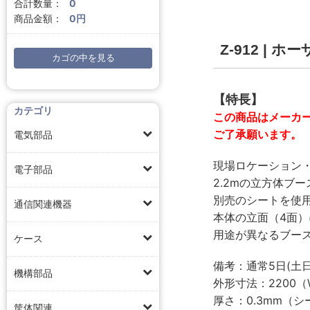
合計数量：
0
商品金額：
0円
Z-912 | 
カゴの中を見る
【特長】
カテゴリ
この商品はメーカ
ご了承願います。
電気部品
現場ロケーション
電子部品
2.2mの立方体ブ
別売のシートを使
通信関連機器
本体の立面（4面
用途が異なるブー
ケース
備考：通常5日(土
機構部品
外形寸法：2200（
厚さ：0.3mm（シ
筐体関連