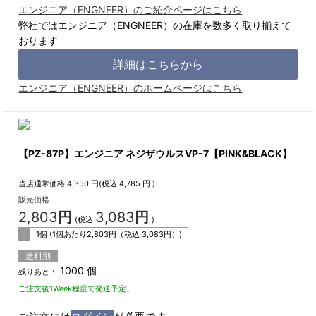
エンジニア（ENGNEER）のご紹介ページはこちら
弊社ではエンジニア（ENGNEER）の在庫を数多く取り揃えて
おります
詳細はこちらから
エンジニア（ENGNEER）のホームページはこちら
【PZ-87P】エンジニア ネジザウルスVP-7【PINK&BLACK】
当店通常価格
4,350
円(税込
4,785
円 )
販売価格
2,803
円
3,083
円
(税込
)
1個 (1個あたり
2,803
円（税込
3,083
円）)
送料別
1000 個
残りあと：
ご注文後1Week程度で発送予定。