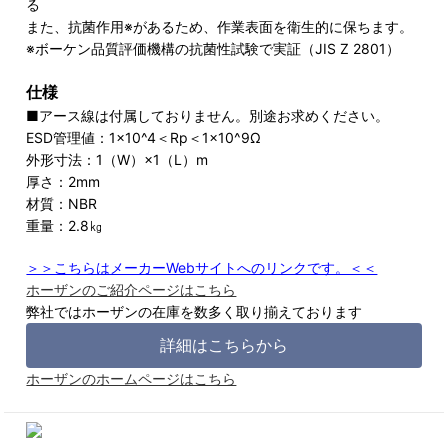
る
また、抗菌作用※があるため、作業表面を衛生的に保ちます。
※ボーケン品質評価機構の抗菌性試験で実証（JIS Z 2801）
仕様
■アース線は付属しておりません。別途お求めください。
ESD管理値：1×10^4＜Rp＜1×10^9Ω
外形寸法：1（W）×1（L）m
厚さ：2mm
材質：NBR
重量：2.8㎏
＞＞こちらはメーカーWebサイトへのリンクです。＜＜
ホーザンのご紹介ページはこちら
弊社ではホーザンの在庫を数多く取り揃えております
詳細はこちらから
ホーザンのホームページはこちら