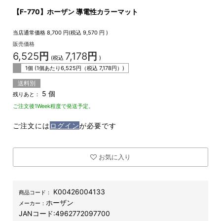
【F-770】ホーザン 導電性カラーマット
当店通常価格
8,700
円(税込
9,570
円 )
販売価格
6,525
円
7,178
円
(税込
)
1個 (1個あたり
6,525
円（税込
7,178
円）)
送料別
5 個
残りあと：
ご注文後1Week程度で発送予定。
ご注文には
ログイン
が必要です
お気に入り
K00426004133
商品コード：
ホーザン
メーカー：
JANコード:
4962772097700