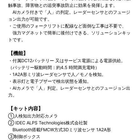
触事故、障害物との追突事故防止に効果を発揮します。
AIカメラ付きで「人」の判定。レーダーセンサとのフュージ
ョン出力が可能です。
・ご使用のフォークリフトに配線など面倒な工事は不要で、
強力マグネットで簡単に後付けできる、ソリューションキッ
トです。
【機能】
・付属DC12バッテリー 又はサービス電源による電源供給。
（バッテリー駆動時間：約4.5 時間満充電時）
・1A2A形ミリ波レーダセンサで人／モノを検知。
・表示灯と電子ブザーで検出状態を通知。
・AIカメラで「人」判定。レーダーセンサとのフュージョン出
力。
【キット内容】
①人検知出力対応カメラ
② IDEC ALPS Technologies株式会社製
Bluetooth搭載FMCW方式3Dミリ波センサ 1A2A形
③制御ボックス