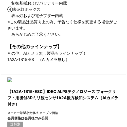
制御基板およびバッテリー内蔵
④表示灯ボックス
表示灯および電子ブザー内蔵
※この製品は品質向上の為、予告なく仕様を変更する場合がご
ざいます。
あらかじめご了承ください。
【その他のラインナップ】
その他、AIカメラ無し製品もラインナップ！
1A2A-1B15-ES （AIカメラ無し）
【1A2A-1B15-ESC】IDEC ALPSテクノロジーズ フォークリ
フト用後付3Dミリ波センサ1A2A後方検知システム（AIカメラ
付き）
メーカー希望小売価格
オープン価格
会員価格は会員様のみ公開
送料別